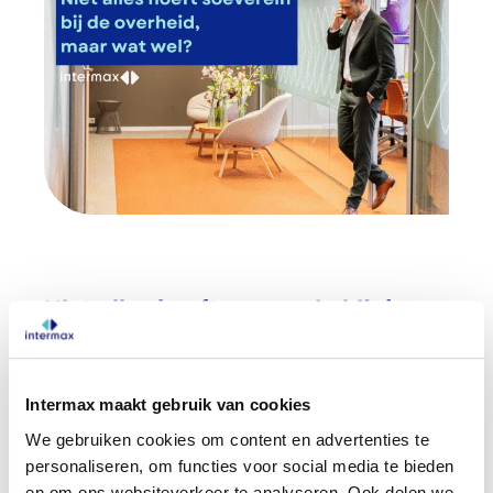
Niet alles hoeft soeverein bij de
overheid, maar wat wel?
Niet alle overheidssystemen zijn even
gevoelig. Een systeem voor facilitair beheer
Intermax maakt gebruik van cookies
vraagt om een andere soevereiniteitsborging
We gebruiken cookies om content en advertenties te
personaliseren, om functies voor social media te bieden
dan DigiD of de basisregistraties. Het
en om ons websiteverkeer te analyseren. Ook delen we