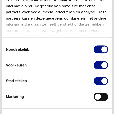
drielagenmodel en DICTU-
informatie over uw gebruik van onze site met onze
toetsingsinstrument biedt een
partners voor social media, adverteren en analyse. Deze
ordeningsprincipe.
partners kunnen deze gegevens combineren met andere
informatie die u aan ze heeft verstrekt of die ze hebben
verzameld op basis van uw gebruik van hun services.
Voor meer informatie raadpleeg
onze cookieverklaring
.
Lees meer
Toestemmingsselectie
Noodzakelijk
Blogs
Voorkeuren
Statistieken
Marketing