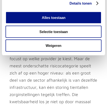
Details tonen
Alles toestaan
Waarom ’alle data naar Europa’
Selectie toestaan
het systeemrisico niet oplost in de
zorgsector
Weigeren
Het zorgdebat over cloudafhankelijkheid
focust op welke provider je kiest. Maar de
meest onderschatte risicocategorie speelt
zich af op een hoger niveau: als een groot
deel van de sector afhankelijk is van dezelfde
infrastructuur, kan één storing tientallen
zorginstellingen tegelijk treffen. Die
kwetsbaarheid los je niet op door massaal