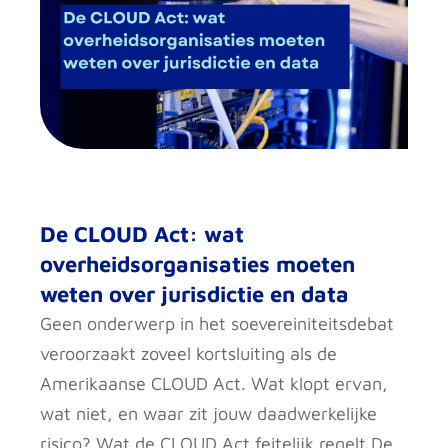
De CLOUD Act: wat
overheidsorganisaties moeten
weten over jurisdictie en data
Geen onderwerp in het soevereiniteitsdebat
veroorzaakt zoveel kortsluiting als de
Amerikaanse CLOUD Act. Wat klopt ervan,
wat niet, en waar zit jouw daadwerkelijke
risico? Wat de CLOUD Act feitelijk regelt De