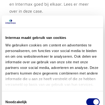
en Intermax goed bij elkaar. Lees er meer
over in deze case.
Lees meer
Intermax maakt gebruik van cookies
Cases
We gebruiken cookies om content en advertenties te
personaliseren, om functies voor social media te bieden
en om ons websiteverkeer te analyseren. Ook delen we
informatie over uw gebruik van onze site met onze
partners voor social media, adverteren en analyse. Deze
partners kunnen deze gegevens combineren met andere
informatie die u aan ze heeft verstrekt of die ze hebben
verzameld op basis van uw gebruik van hun services.
Case: Archive-IT
Voor meer informatie raadpleeg
onze cookieverklaring
.
Toen Archive-IT op zoek ging naar een
Toestemmingsselectie
nieuwe IT-partner, wilde het bedrijf een
Noodzakelijk