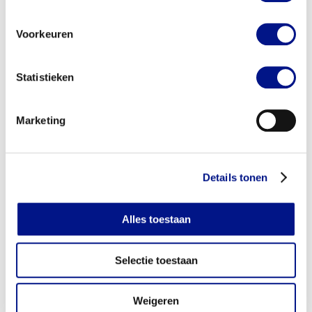
betrouwbare IT-dienstverlener met korte
lijnen om snel te kunnen schakelen voor de
Voorkeuren
hosting van haar SaaS-oplossingen.
Statistieken
Lees meer
Marketing
Cases
Details tonen
Alles toestaan
Selectie toestaan
Weigeren