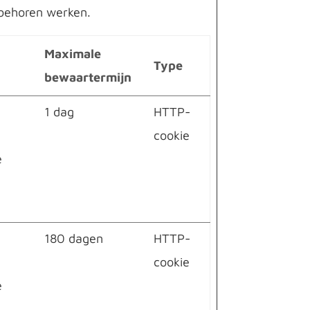
 behoren werken.
Maximale
Type
bewaartermijn
1 dag
HTTP-
n
cookie
e
180 dagen
HTTP-
n
cookie
e