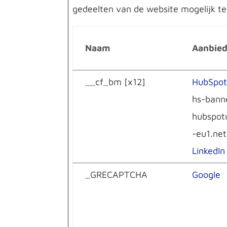
gedeelten van de website mogelijk t
Naam
Aanbied
__cf_bm [x12]
HubSpo
hs-bann
hubspot
-eu1.net
LinkedIn
_GRECAPTCHA
Google