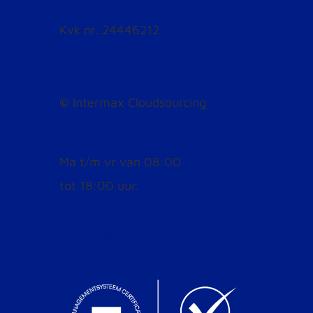
info@intermax.nl
Kvk nr. 24446212
©
Intermax Cloudsourcing
Support
Ma t/m vr van 08:00
tot 18:00 uur.
+31(0) 10 – 710 4444
support@intermax.nl