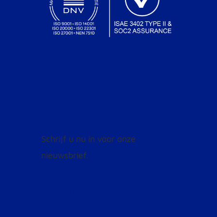
Op de hoogte
blijven van onze
laatste
ontwikkelingen?
Schrijf u nu in voor onze
nieuwsbrief.
Inschrijven