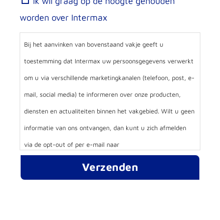
Ik wil graag op de hoogte gehouden
marketing
worden over Intermax
opt-
in
Bij het aanvinken van bovenstaand vakje geeft u
toestemming dat Intermax uw persoonsgegevens verwerkt
om u via verschillende marketingkanalen (telefoon, post, e-
mail, social media) te informeren over onze producten,
diensten en actualiteiten binnen het vakgebied. Wilt u geen
informatie van ons ontvangen, dan kunt u zich afmelden
via de opt-out of per e-mail naar
communicatie@intermax.nl. Meer weten? Raadpleeg onze
privacy statement.