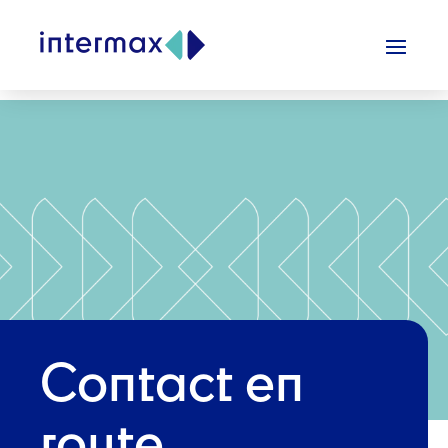
Contact en
route