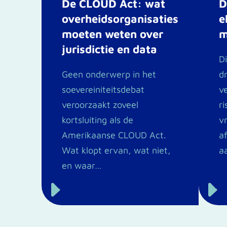
De CLOUD Act: wat
D
overheidsorganisaties
e
moeten weten over
m
jurisdictie en data
D
Geen onderwerp in het
d
soevereiniteitsdebat
v
veroorzaakt zoveel
ri
kortsluiting als de
v
Amerikaanse CLOUD Act.
a
Wat klopt ervan, wat niet,
a
en waar…
E
E