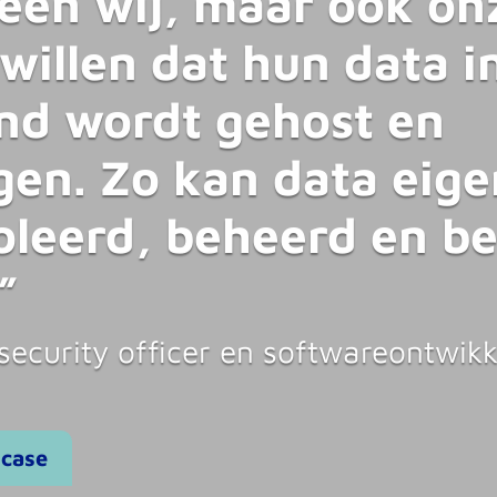
leen wij, maar ook on
willen dat hun data i
nd wordt gehost en
gen. Zo kan data eig
oleerd, beheerd en b
”
ecurity officer en softwareontwikk
 case