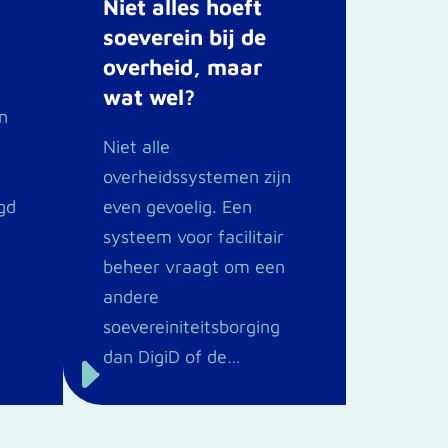
Niet alles hoeft
soeverein bij de
overheid, maar
wat wel?
n
Niet alle
overheidssystemen zijn
gd
even gevoelig. Een
systeem voor facilitair
t
beheer vraagt om een
andere
soevereiniteitsborging
dan DigiD of de…
E