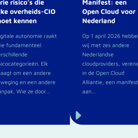
rie risico’s die
Manifest: een
lke overheids-CIO
Open Cloud voor
oet kennen
Nederland
igitale autonomie raakt
Op 1 april 2026 hebbe
rie fundamenteel
wij met zes andere
erschillende
Nederlandse
sicocategorieën. Elk
cloudproviders, vereni
raagt om een andere
in de Open Cloud
fweging en een andere
Alliantie, een manifes
anpak. Wie ze door…
aan…
E