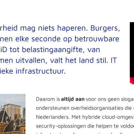
rheid
mag niets haperen. Burgers,
enen elke seconde op betrouwbare
iD
tot belastingaangifte, van
en uitvallen, valt het land stil. IT
ieke infrastructuur.
Daarom is
a
ltijd aan
voor ons geen sloga
ondersteunen overheidsorganisaties die 
Nederlanders. Met hybride cloud-omgevin
security-oplossingen die helpen te vol