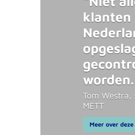
“Niet al
klanten 
Nederla
opgesla
gecontr
worden.
Tom Westra, s
METT
Meer over deze