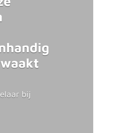
ze
n
enhandig
ewaakt
elaar bij