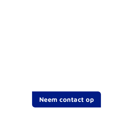
Klaar voor
veilige en
beschikbare IT
op de Intermax
manier?
Neem contact op